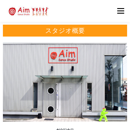
メニュー
スタジオ概要
レッスンプログラム
インストラクター紹介
会員募集・入会のご案内
スタジオ案内
BLOG